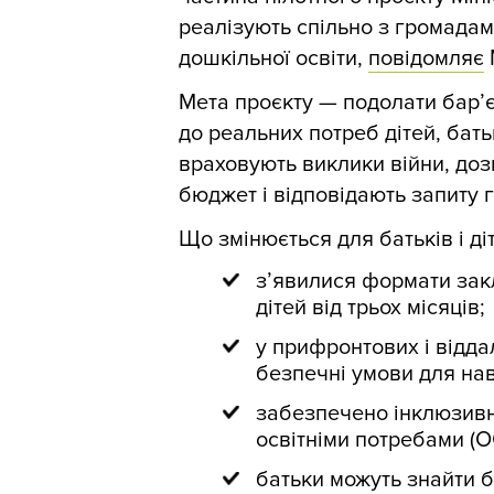
реалізують спільно з громадам
дошкільної освіти,
повідомляє
Мета проєкту — подолати бар’єр
до реальних потреб дітей, бать
враховують виклики війни, до
бюджет і відповідають запиту 
Що змінюється для батьків і ді
з’явилися формати закл
дітей від трьох місяців;
у прифронтових і відда
безпечні умови для нав
забезпечено інклюзивн
освітніми потребами (О
батьки можуть знайти 