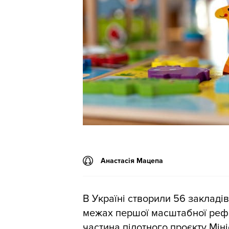
Анастасія Мацепа
В Україні створили 56 закладів
межах першої масштабної рефо
частина пілотного проєкту Міні