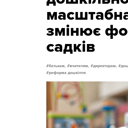
масштабн
змінює фо
садків
батькам,
вчителям,
директорам,
дош
реформа дошкілля