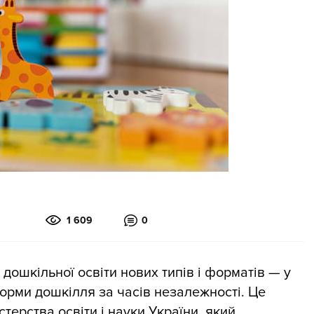
1 609
0
 дошкільної освіти нових типів і форматів — у
рми дошкілля за часів незалежності. Це
стерства освіти і науки України, який