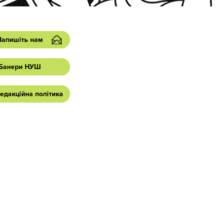
Напишіть нам
Банери НУШ
едакційна політика