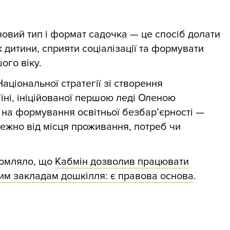
овий тип і формат садочка — це спосіб долати
 дитини, сприяти соціалізації та формувати
ого віку.
аціональної стратегії зі створення
їні, ініційованої першою леді Оленою
на формування освітньої безбар’єрності —
лежно від місця проживання, потреб чи
домляло, що
Кабмін дозволив працювати
ним закладам дошкілля: є правова основа
.