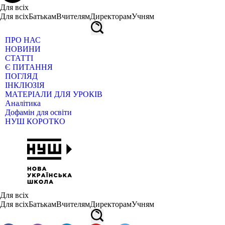
Для всіх
Для всіх
Батькам
Вчителям
Директорам
Учням
ПРО НАС
НОВИНИ
СТАТТІ
Є ПИТАННЯ
ПОГЛЯД
ІНКЛЮЗІЯ
МАТЕРІАЛИ ДЛЯ УРОКІВ
Аналітика
Дофамін для освіти
НУШ КОРОТКО
Для всіх
Для всіх
Батькам
Вчителям
Директорам
Учням