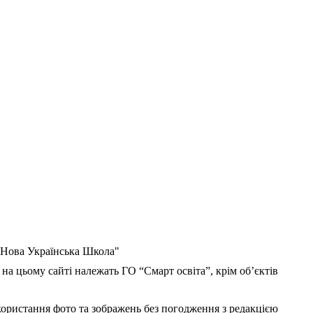
 "Нова Українська Школа"
 на цьому сайті належать ГО “Смарт освіта”, крім об’єктів
користання фото та зображень без погодження з редакцією