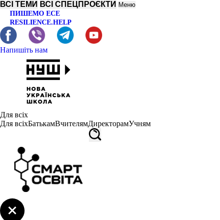
ВСІ ТЕМИ
ВСІ СПЕЦПРОЄКТИ
Меню
ПИШЕМО ЕСЕ
RESILIENCE.HELP
Напишіть нам
Для всіх
Для всіх
Батькам
Вчителям
Директорам
Учням