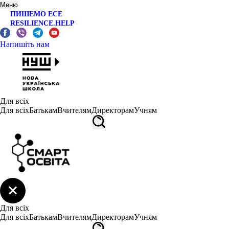
Меню
ПИШЕМО ЕСЕ
RESILIENCE.HELP
Напишіть нам
Для всіх
Для всіх
Батькам
Вчителям
Директорам
Учням
Для всіх
Для всіх
Батькам
Вчителям
Директорам
Учням