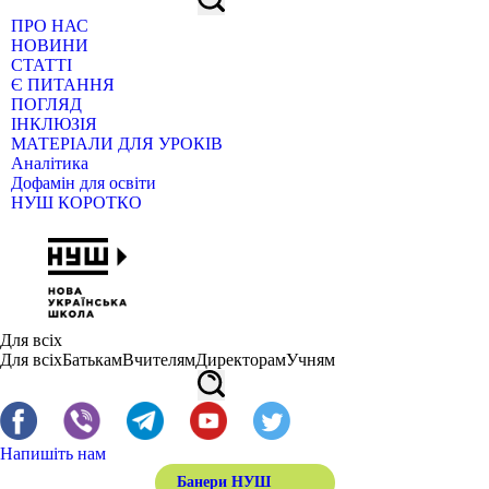
ПРО НАС
НОВИНИ
СТАТТІ
Є ПИТАННЯ
ПОГЛЯД
ІНКЛЮЗІЯ
МАТЕРІАЛИ ДЛЯ УРОКІВ
Аналітика
Дофамін для освіти
НУШ КОРОТКО
Для всіх
Для всіх
Батькам
Вчителям
Директорам
Учням
Напишіть нам
Банери НУШ