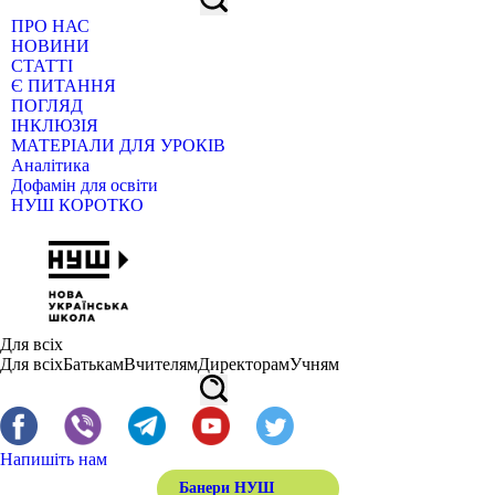
ПРО НАС
НОВИНИ
СТАТТІ
Є ПИТАННЯ
ПОГЛЯД
ІНКЛЮЗІЯ
МАТЕРІАЛИ ДЛЯ УРОКІВ
Аналітика
Дофамін для освіти
НУШ КОРОТКО
Для всіх
Для всіх
Батькам
Вчителям
Директорам
Учням
Напишіть нам
Банери НУШ