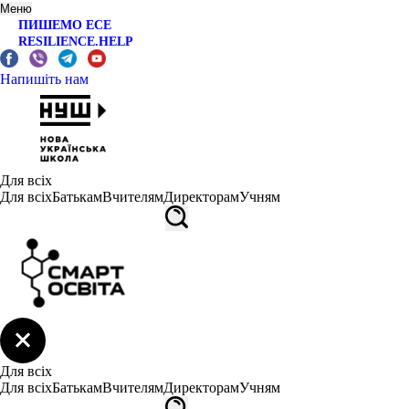
Меню
ПИШЕМО ЕСЕ
RESILIENCE.HELP
Напишіть нам
Для всіх
Для всіх
Батькам
Вчителям
Директорам
Учням
Для всіх
Для всіх
Батькам
Вчителям
Директорам
Учням