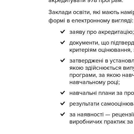
акредитувати 978 програм.
Заклади освіти, які мають нам
формі в електронному вигляді:
заяву про акредитацію;
документи, що підтверд
критеріям оцінювання,
затверджені в установл
якою здійснюється випу
програми, за якою навч
навчальному році;
навчальні плани за пр
результати самооцінюва
за наявності — рецензії
виробничих практик за 