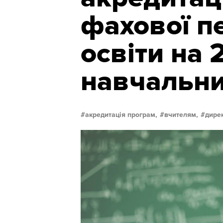
фахової п
освіти на
навчальни
акредитація програм,
вчителям,
дире