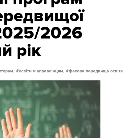
ередвищої
 2025/2026
й рік
кторам,
освітнім управлінцям,
фахова передвища освіта