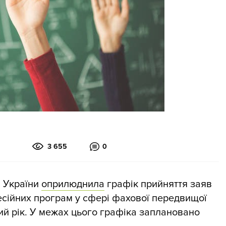
3 655
0
и України
оприлюднила
графік прийняття заяв
есійних програм у сфері фахової передвищої
ий рік. У межах цього графіка заплановано