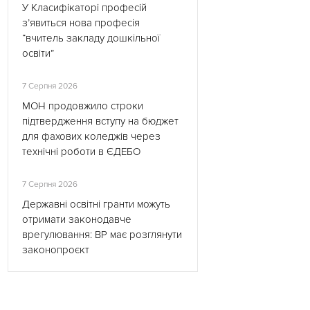
У Класифікаторі професій
з’явиться нова професія
“вчитель закладу дошкільної
освіти”
7 Серпня 2026
МОН продовжило строки
підтвердження вступу на бюджет
для фахових коледжів через
технічні роботи в ЄДЕБО
7 Серпня 2026
Державні освітні гранти можуть
отримати законодавче
врегулювання: ВР має розглянути
законопроєкт