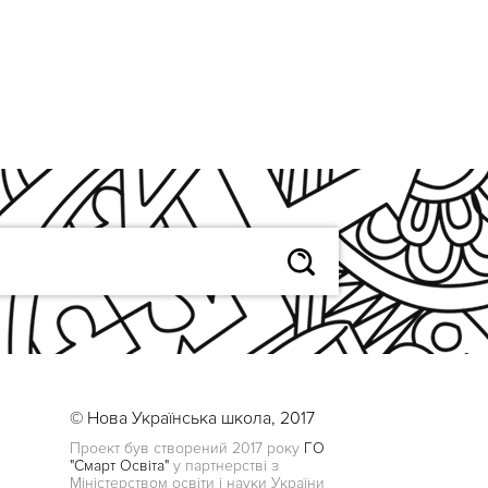
© Нова Українська школа, 2017
Проект був створений 2017 року
ГО
"Смарт Освіта"
у партнерстві з
Міністерством освіти і науки України