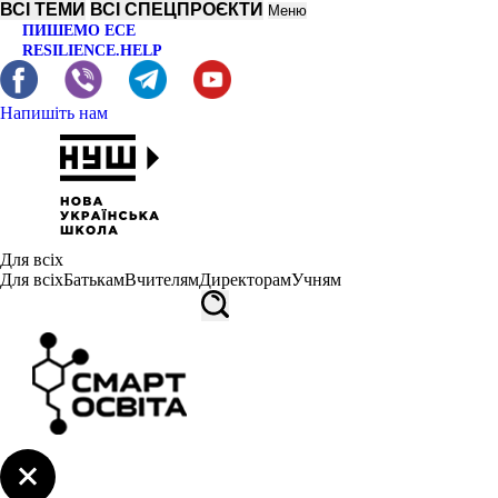
ВСІ ТЕМИ
ВСІ СПЕЦПРОЄКТИ
Меню
ПИШЕМО ЕСЕ
RESILIENCE.HELP
Напишіть нам
Для всіх
Для всіх
Батькам
Вчителям
Директорам
Учням