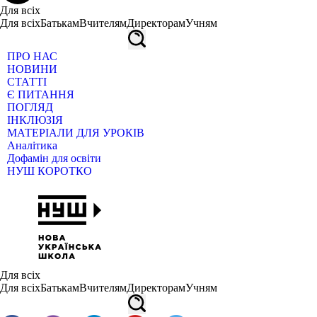
Для всіх
Для всіх
Батькам
Вчителям
Директорам
Учням
ПРО НАС
НОВИНИ
СТАТТІ
Є ПИТАННЯ
ПОГЛЯД
ІНКЛЮЗІЯ
МАТЕРІАЛИ ДЛЯ УРОКІВ
Аналітика
Дофамін для освіти
НУШ КОРОТКО
Для всіх
Для всіх
Батькам
Вчителям
Директорам
Учням