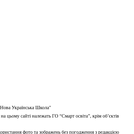
 "Нова Українська Школа"
 на цьому сайті належать ГО “Смарт освіта”, крім об’єктів
користання фото та зображень без погодження з редакцією