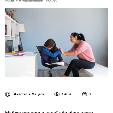
освітнім управлінцям,
стрес
Анастасія Мацепа
1 409
0