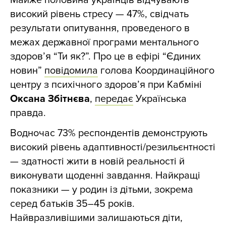
Майже половина українців відчувають
високий рівень стресу — 47%, свідчать
результати опитування, проведеного в
межах державної програми ментального
здоров’я “Ти як?”. Про це в ефірі “Єдиних
новин”
повідомила
голова Координаційного
центру з психічного здоров’я при Кабміні
Оксана Збітнєва
,
передає
Українська
правда.
Водночас 73% респондентів демонструють
високий рівень адаптивності/резильєнтності
— здатності жити в новій реальності й
виконувати щоденні завдання. Найкращі
показники — у родин із дітьми, зокрема
серед батьків 35–45 років.
Найвразливішими залишаються діти,