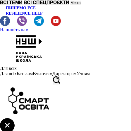
ВСІ ТЕМИ
ВСІ СПЕЦПРОЄКТИ
Меню
ПИШЕМО ЕСЕ
RESILIENCE.HELP
Напишіть нам
Для всіх
Для всіх
Батькам
Вчителям
Директорам
Учням