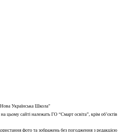
 "Нова Українська Школа"
 на цьому сайті належать ГО “Смарт освіта”, крім об’єктів
користання фото та зображень без погодження з редакцією