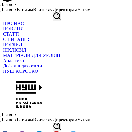
Для всіх
Для всіх
Батькам
Вчителям
Директорам
Учням
ПРО НАС
НОВИНИ
СТАТТІ
Є ПИТАННЯ
ПОГЛЯД
ІНКЛЮЗІЯ
МАТЕРІАЛИ ДЛЯ УРОКІВ
Аналітика
Дофамін для освіти
НУШ КОРОТКО
Для всіх
Для всіх
Батькам
Вчителям
Директорам
Учням