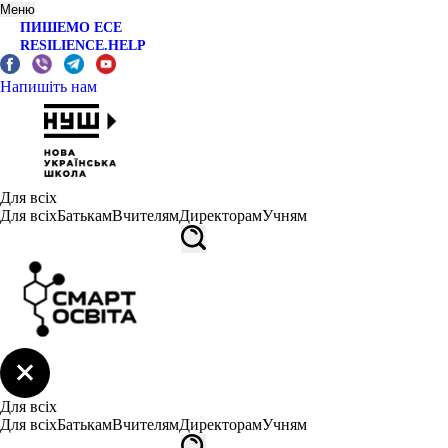
Меню
ПИШЕМО ЕСЕ
RESILIENCE.HELP
Напишіть нам
Для всіх
Для всіх
Батькам
Вчителям
Директорам
Учням
Для всіх
Для всіх
Батькам
Вчителям
Директорам
Учням