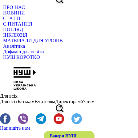
ПРО НАС
НОВИНИ
СТАТТІ
Є ПИТАННЯ
ПОГЛЯД
ІНКЛЮЗІЯ
МАТЕРІАЛИ ДЛЯ УРОКІВ
Аналітика
Дофамін для освіти
НУШ КОРОТКО
Для всіх
Для всіх
Батькам
Вчителям
Директорам
Учням
Напишіть нам
Банери НУШ