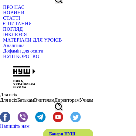
ПРО НАС
НОВИНИ
СТАТТІ
Є ПИТАННЯ
ПОГЛЯД
ІНКЛЮЗІЯ
МАТЕРІАЛИ ДЛЯ УРОКІВ
Аналітика
Дофамін для освіти
НУШ КОРОТКО
Для всіх
Для всіх
Батькам
Вчителям
Директорам
Учням
Напишіть нам
Банери НУШ