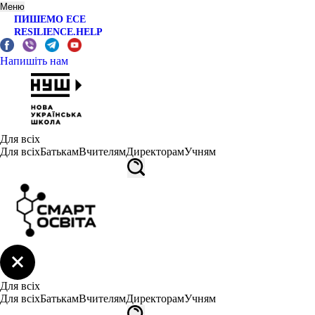
Меню
ПИШЕМО ЕСЕ
RESILIENCE.HELP
Напишіть нам
Для всіх
Для всіх
Батькам
Вчителям
Директорам
Учням
Для всіх
Для всіх
Батькам
Вчителям
Директорам
Учням