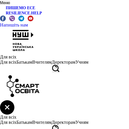
Меню
ПИШЕМО ЕСЕ
RESILIENCE.HELP
Напишіть нам
Для всіх
Для всіх
Батькам
Вчителям
Директорам
Учням
Для всіх
Для всіх
Батькам
Вчителям
Директорам
Учням