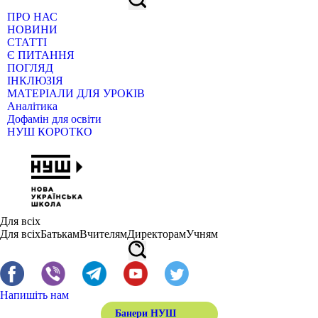
ПРО НАС
НОВИНИ
СТАТТІ
Є ПИТАННЯ
ПОГЛЯД
ІНКЛЮЗІЯ
МАТЕРІАЛИ ДЛЯ УРОКІВ
Аналітика
Дофамін для освіти
НУШ КОРОТКО
Для всіх
Для всіх
Батькам
Вчителям
Директорам
Учням
Напишіть нам
Банери НУШ