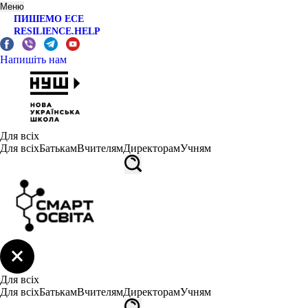
Меню
ПИШЕМО ЕСЕ
RESILIENCE.HELP
Напишіть нам
Для всіх
Для всіх
Батькам
Вчителям
Директорам
Учням
Для всіх
Для всіх
Батькам
Вчителям
Директорам
Учням