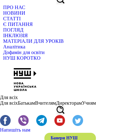
ПРО НАС
НОВИНИ
СТАТТІ
Є ПИТАННЯ
ПОГЛЯД
ІНКЛЮЗІЯ
МАТЕРІАЛИ ДЛЯ УРОКІВ
Аналітика
Дофамін для освіти
НУШ КОРОТКО
Для всіх
Для всіх
Батькам
Вчителям
Директорам
Учням
Напишіть нам
Банери НУШ