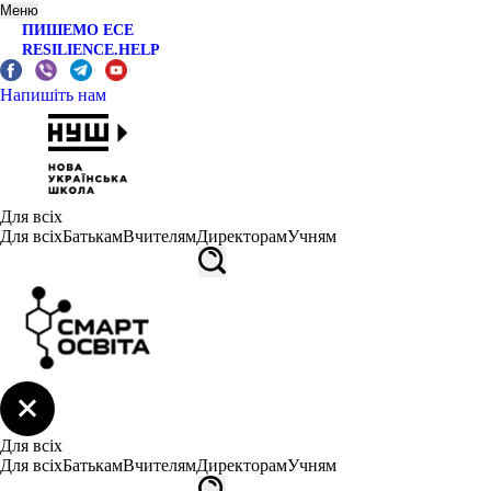
Меню
ПИШЕМО ЕСЕ
RESILIENCE.HELP
Напишіть нам
Для всіх
Для всіх
Батькам
Вчителям
Директорам
Учням
Для всіх
Для всіх
Батькам
Вчителям
Директорам
Учням