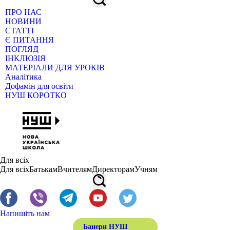
ПРО НАС
НОВИНИ
СТАТТІ
Є ПИТАННЯ
ПОГЛЯД
ІНКЛЮЗІЯ
МАТЕРІАЛИ ДЛЯ УРОКІВ
Аналітика
Дофамін для освіти
НУШ КОРОТКО
Для всіх
Для всіх
Батькам
Вчителям
Директорам
Учням
Напишіть нам
Банери НУШ