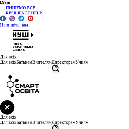
Меню
ПИШЕМО ЕСЕ
RESILIENCE.HELP
Напишіть нам
Для всіх
Для всіх
Батькам
Вчителям
Директорам
Учням
Для всіх
Для всіх
Батькам
Вчителям
Директорам
Учням