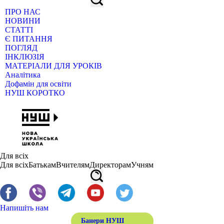
ПРО НАС
НОВИНИ
СТАТТІ
Є ПИТАННЯ
ПОГЛЯД
ІНКЛЮЗІЯ
МАТЕРІАЛИ ДЛЯ УРОКІВ
Аналітика
Дофамін для освіти
НУШ КОРОТКО
Для всіх
Для всіх
Батькам
Вчителям
Директорам
Учням
Напишіть нам
Банери НУШ