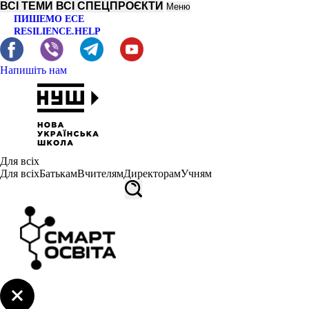
ВСІ ТЕМИ
ВСІ СПЕЦПРОЄКТИ
Меню
ПИШЕМО ЕСЕ
RESILIENCE.HELP
Напишіть нам
Для всіх
Для всіх
Батькам
Вчителям
Директорам
Учням