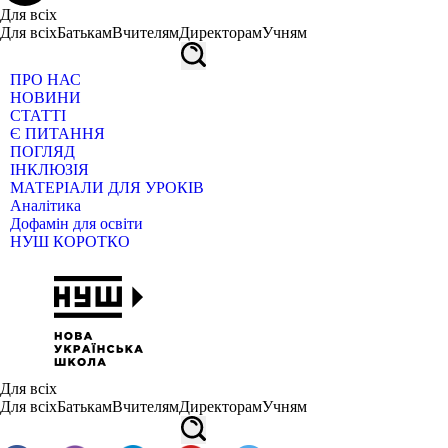
Для всіх
Для всіх
Батькам
Вчителям
Директорам
Учням
ПРО НАС
НОВИНИ
СТАТТІ
Є ПИТАННЯ
ПОГЛЯД
ІНКЛЮЗІЯ
МАТЕРІАЛИ ДЛЯ УРОКІВ
Аналітика
Дофамін для освіти
НУШ КОРОТКО
Для всіх
Для всіх
Батькам
Вчителям
Директорам
Учням