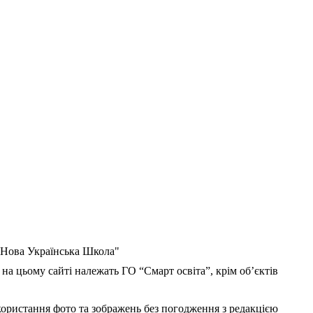
 "Нова Українська Школа"
 на цьому сайті належать ГО “Смарт освіта”, крім об’єктів
користання фото та зображень без погодження з редакцією