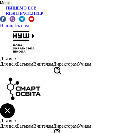
Меню
ПИШЕМО ЕСЕ
RESILIENCE.HELP
Напишіть нам
Для всіх
Для всіх
Батькам
Вчителям
Директорам
Учням
Для всіх
Для всіх
Батькам
Вчителям
Директорам
Учням