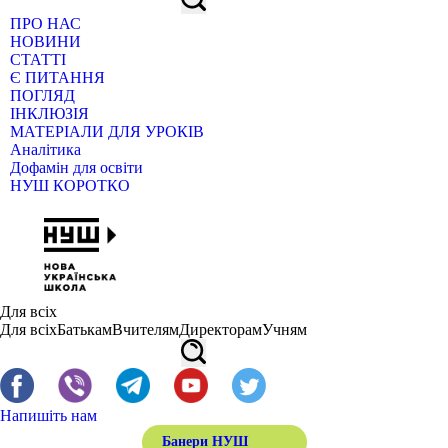
ПРО НАС
НОВИНИ
СТАТТІ
Є ПИТАННЯ
ПОГЛЯД
ІНКЛЮЗІЯ
МАТЕРІАЛИ ДЛЯ УРОКІВ
Аналітика
Дофамін для освіти
НУШ КОРОТКО
Для всіх
Для всіх
Батькам
Вчителям
Директорам
Учням
Напишіть нам
Банери НУШ