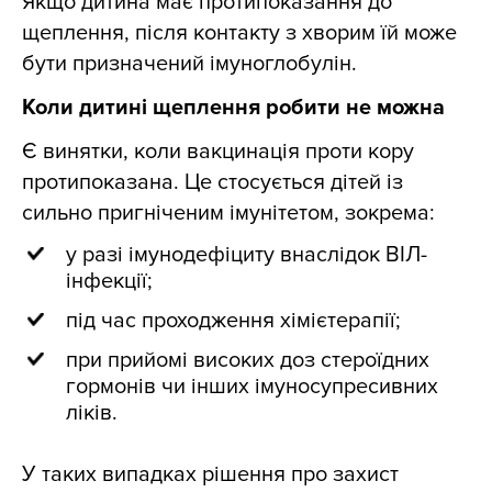
Якщо дитина має протипоказання до
щеплення, після контакту з хворим їй може
бути призначений імуноглобулін.
Коли дитині щеплення робити не можна
Є винятки, коли вакцинація проти кору
протипоказана. Це стосується дітей із
сильно пригніченим імунітетом, зокрема:
у разі імунодефіциту внаслідок ВІЛ-
інфекції;
під час проходження хімієтерапії;
при прийомі високих доз стероїдних
гормонів чи інших імуносупресивних
ліків.
У таких випадках рішення про захист