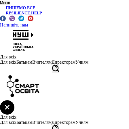
Меню
ПИШЕМО ЕСЕ
RESILIENCE.HELP
Напишіть нам
Для всіх
Для всіх
Батькам
Вчителям
Директорам
Учням
Для всіх
Для всіх
Батькам
Вчителям
Директорам
Учням