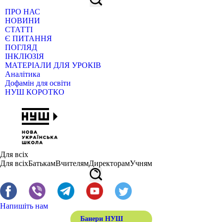
ПРО НАС
НОВИНИ
СТАТТІ
Є ПИТАННЯ
ПОГЛЯД
ІНКЛЮЗІЯ
МАТЕРІАЛИ ДЛЯ УРОКІВ
Аналітика
Дофамін для освіти
НУШ КОРОТКО
Для всіх
Для всіх
Батькам
Вчителям
Директорам
Учням
Напишіть нам
Банери НУШ