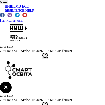
Меню
ПИШЕМО ЕСЕ
RESILIENCE.HELP
Напишіть нам
Для всіх
Для всіх
Батькам
Вчителям
Директорам
Учням
Для всіх
Для всіх
Батькам
Вчителям
Директорам
Учням