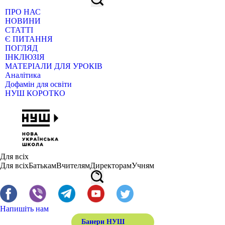
ПРО НАС
НОВИНИ
СТАТТІ
Є ПИТАННЯ
ПОГЛЯД
ІНКЛЮЗІЯ
МАТЕРІАЛИ ДЛЯ УРОКІВ
Аналітика
Дофамін для освіти
НУШ КОРОТКО
Для всіх
Для всіх
Батькам
Вчителям
Директорам
Учням
Напишіть нам
Банери НУШ