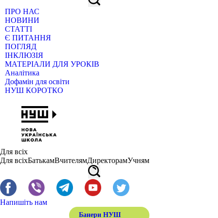
ПРО НАС
НОВИНИ
СТАТТІ
Є ПИТАННЯ
ПОГЛЯД
ІНКЛЮЗІЯ
МАТЕРІАЛИ ДЛЯ УРОКІВ
Аналітика
Дофамін для освіти
НУШ КОРОТКО
Для всіх
Для всіх
Батькам
Вчителям
Директорам
Учням
Напишіть нам
Банери НУШ