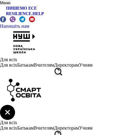
Меню
ПИШЕМО ЕСЕ
RESILIENCE.HELP
Напишіть нам
Для всіх
Для всіх
Батькам
Вчителям
Директорам
Учням
Для всіх
Для всіх
Батькам
Вчителям
Директорам
Учням