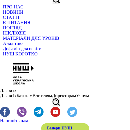
ПРО НАС
НОВИНИ
СТАТТІ
Є ПИТАННЯ
ПОГЛЯД
ІНКЛЮЗІЯ
МАТЕРІАЛИ ДЛЯ УРОКІВ
Аналітика
Дофамін для освіти
НУШ КОРОТКО
Для всіх
Для всіх
Батькам
Вчителям
Директорам
Учням
Напишіть нам
Банери НУШ