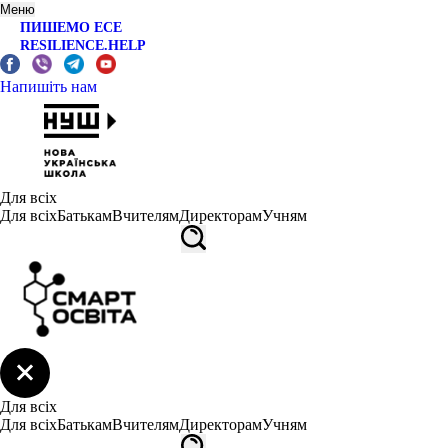
Меню
ПИШЕМО ЕСЕ
RESILIENCE.HELP
Напишіть нам
Для всіх
Для всіх
Батькам
Вчителям
Директорам
Учням
Для всіх
Для всіх
Батькам
Вчителям
Директорам
Учням