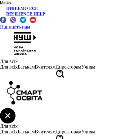
Меню
ПИШЕМО ЕСЕ
RESILIENCE.HELP
Напишіть нам
Для всіх
Для всіх
Батькам
Вчителям
Директорам
Учням
Для всіх
Для всіх
Батькам
Вчителям
Директорам
Учням