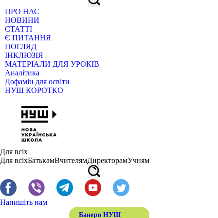
ПРО НАС
НОВИНИ
СТАТТІ
Є ПИТАННЯ
ПОГЛЯД
ІНКЛЮЗІЯ
МАТЕРІАЛИ ДЛЯ УРОКІВ
Аналітика
Дофамін для освіти
НУШ КОРОТКО
Для всіх
Для всіх
Батькам
Вчителям
Директорам
Учням
Напишіть нам
Банери НУШ