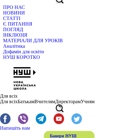
ПРО НАС
НОВИНИ
СТАТТІ
Є ПИТАННЯ
ПОГЛЯД
ІНКЛЮЗІЯ
МАТЕРІАЛИ ДЛЯ УРОКІВ
Аналітика
Дофамін для освіти
НУШ КОРОТКО
Для всіх
Для всіх
Батькам
Вчителям
Директорам
Учням
Напишіть нам
Банери НУШ