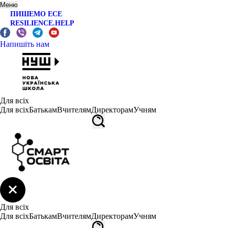
Меню
ПИШЕМО ЕСЕ
RESILIENCE.HELP
Напишіть нам
Для всіх
Для всіх
Батькам
Вчителям
Директорам
Учням
Для всіх
Для всіх
Батькам
Вчителям
Директорам
Учням