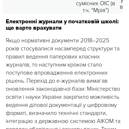
у ф
сумісних ОІС (в
ви
т.ч. “Мрія”)
Електронні журнали у початковій школі:
що варто врахувати
Якщо нормативні документи 2018–2025
років стосувалися насамперед структури та
правил ведення паперових класних
журналів, то наступним кроком стало
поступове впровадження електронних
рішень. Перехід до е-журналів вимагав
оновлення законодавчої бази: Міністерство
освіти і науки України закріпило можливість
ведення ділової документації у цифровому
форматі, визначило технічні стандарти,
інтеграцію з державною системою АІКОМ та