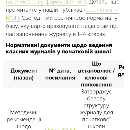
на електронну форму звітності
. Детальніше
про читайте у нашій публікації
роз’яснення
МОН.
Сьогодні ми розглянемо нормативну
базу, яку варто враховувати педагогам під
час заповнення журналу в 1–4 класах.
Нормативні документи щодо ведення
класних журналів у початковій школі
Що
Рел
Документ
№ дата,
встановлює /
для
(назва)
посилання
ключові
(
положення
Затверджує
базову
структуру
Методичні
журналу для
рекомендації
початкової
ш
щодо
школи