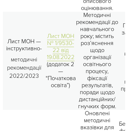
описового
оцінювання.
Методичні
рекомендації до
Пі
навчального
зас
Лист МОН
року; містить
о
Лист МОН —
№ 1/9530-
роз’яснення
п
інструктивно-
22 від
щодо
ко
19.08.2022
організації
методичні
(додаток 2
освітнього
рекомендації
2
—
процесу,
2022/2023
“Початкова
фіксації
пр
освіта”)
результатів,
при
поради щодо
ж
дистанційних/
гнучких форм.
Оновлені
методичні
Без
вказівки для