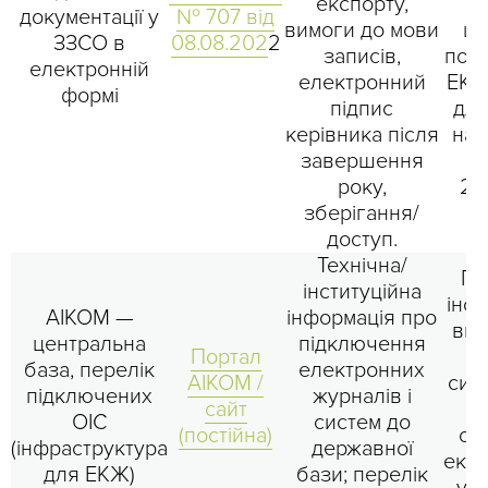
експорту,
о
документації у
№ 707 від
вимоги до мови
шк
ЗЗСО в
08.08.202
2
записів,
пол
електронній
електронний
ЕКЖ
формі
підпис
для
керівника після
на 
завершення
ж
року,
20
зберігання/
доступ.
Технічна/
Пр
інституційна
інс
АІКОМ —
інформація про
виб
центральна
підключення
Портал
пі
база, перелік
електронних
АІКОМ /
сис
підключених
журналів і
сайт
п
ОІС
систем до
(постійна)
сум
(інфраструктура
державної
експ
для ЕКЖ)
бази; перелік