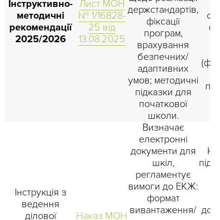
Інструктивно-
Лист МОН
держстандартів,
методичні
№ 1/16828-
об
фіксації
рекомендації
25 від
фі
програм,
2025/2026
13.08.2025
жу
врахування
ст
безпечних/
(фо
адаптивних
а
умов; методичні
пси
підказки для
п
початкової
школи.
Визначає
електронні
документи для
Но
шкіл,
підс
регламентує
вимоги до ЕКЖ:
д
Інструкція з
формат
ведення
вивантаження/
док
ділової
Наказ МОН