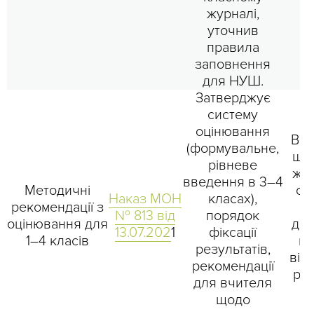
журналі,
2
уточнив
правила
заповнення
для НУШ.
Затверджує
систему
оцінювання
Виз
(формувальне,
що 
рівневе
жу
введення в 3–4
Методичні
оц
Наказ МОН
класах),
рекомендації з
к
№ 813 від
порядок
оцінювання для
док
13.07.202
1
фіксації
1–4 класів
ко
результатів,
від
рекомендації
рез
для вчителя
щодо