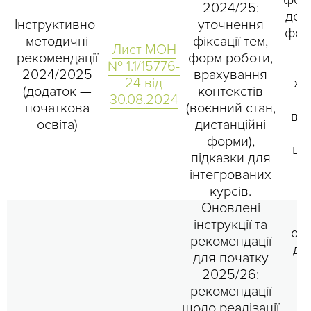
фор
2024/25:
до 
Інструктивно-
уточнення
фор
методичні
фіксації тем,
Лист МОН
ре
рекомендації
форм роботи,
№ 1.1/15776-
п
2024/2025
врахування
24 від
жу
(додаток —
контекстів
30.08.2024
2
початкова
(воєнний стан,
ва
освіта)
дистанційні
пі
форми),
ша
підказки для
2
інтегрованих
курсів.
Оновлені
Г
інструкції та
оп
рекомендації
до
для початку
2025/26:
2
рекомендації
вк
щодо реалізації