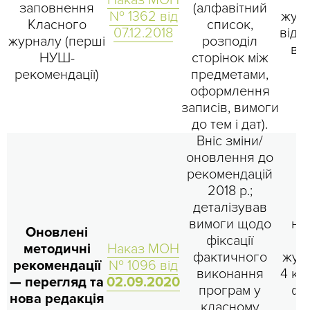
Наказ МОН
с
заповнення
(алфавітний
№ 1362 від
журн
Класного
список,
07.12.2018
відш
журналу (перші
розподіл
вс
НУШ-
сторінок між
рекомендації)
предметами,
оформлення
записів, вимоги
до тем і дат).
Вніс зміни/
оновлення до
рекомендацій
2018 р.;
деталізував
О
вимоги щодо
но
Оновлені
фіксації
методичні
Наказ МОН
фактичного
журн
рекомендації
№ 1096 від
виконання
4 кл
— перегляд та
02.09.2020
програм у
фо
нова редакція
класному
п