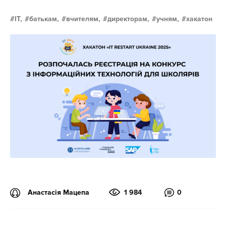
IT,
батькам,
вчителям,
директорам,
учням,
хакатон
Анастасія Мацепа
1 984
0