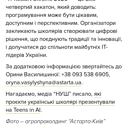
четвертий хакатон, який доводить:
програмування може бути цікавим,
доступним і перспективним. Організатори
закликають школярів створювати цифрові
рішення, що поєднують традиції та інновації,
і долучатися до спільноти майбутніх ІТ-
лідерів України.
За додатковою інформацією звертайтесь до
Орини Василишиної: +38 093 538 6905,
oryna.vasylyshyna@astarta.ua
.
Нагадаємо, медіа “НУШ” писало,
які
проєкти українські школярі презентували
на Teens in AI
.
Фото –
агропрохолдинг “Астарта-Київ”