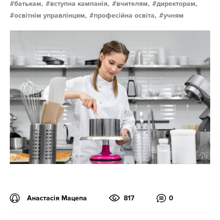
батькам,
вступна кампанія,
вчителям,
директорам,
освітнім управлінцям,
професійна освіта,
учням
Анастасія Мацепа
817
0