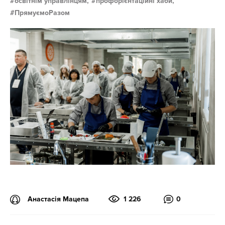
освітнім управлінцям,
профорієнтаційні хаби,
ПрямуємоРазом
Анастасія Мацепа
1 226
0