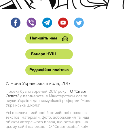
Напишіть нам
Банери НУШ
Редакційна політика
© Нова Українська школа, 2017
Проект був створений 2017 року
ГО "Смарт
Освіта"
у партнерстві з Міністерством освіти і
науки України для комунікації реформи "Нова
Українська Школа"
Усі виключні майнові й немайнові права на
текстові матеріали, фото, зображення та інші
об’єкти авторського права, що розміщені на
цьому сайті належать ГО “Смарт освіта”, крім