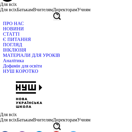
Для всіх
Для всіх
Батькам
Вчителям
Директорам
Учням
ПРО НАС
НОВИНИ
СТАТТІ
Є ПИТАННЯ
ПОГЛЯД
ІНКЛЮЗІЯ
МАТЕРІАЛИ ДЛЯ УРОКІВ
Аналітика
Дофамін для освіти
НУШ КОРОТКО
Для всіх
Для всіх
Батькам
Вчителям
Директорам
Учням