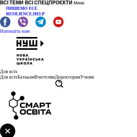
ВСІ ТЕМИ
ВСІ СПЕЦПРОЄКТИ
Меню
ПИШЕМО ЕСЕ
RESILIENCE.HELP
Напишіть нам
Для всіх
Для всіх
Батькам
Вчителям
Директорам
Учням