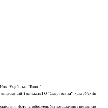
 "Нова Українська Школа"
 на цьому сайті належать ГО “Смарт освіта”, крім об’єктів
користання фото та зображень без погодження з редакцією