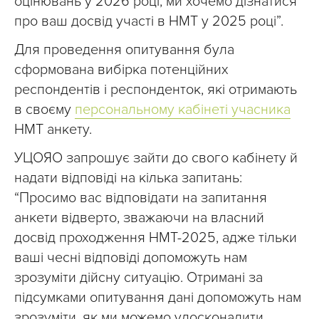
оцінювань у 2026 році, ми хочемо дізнатися
про ваш досвід участі в НМТ у 2025 році”.
Для проведення опитування була
сформована вибірка потенційних
респондентів і респонденток, які отримають
в своєму
персональному кабінеті учасника
НМТ анкету.
УЦОЯО запрошує зайти до свого кабінету й
надати відповіді на кілька запитань:
“Просимо вас відповідати на запитання
анкети відверто, зважаючи на власний
досвід проходження НМТ-2025, адже тільки
ваші чесні відповіді допоможуть нам
зрозуміти дійсну ситуацію. Отримані за
підсумками опитування дані допоможуть нам
зрозуміти, як ми можемо удосконалити