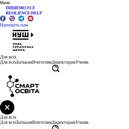
Меню
ПИШЕМО ЕСЕ
RESILIENCE.HELP
Напишіть нам
Для всіх
Для всіх
Батькам
Вчителям
Директорам
Учням
Для всіх
Для всіх
Батькам
Вчителям
Директорам
Учням