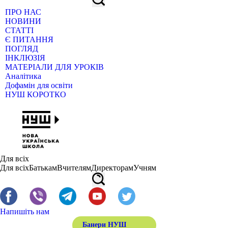
ПРО НАС
НОВИНИ
СТАТТІ
Є ПИТАННЯ
ПОГЛЯД
ІНКЛЮЗІЯ
МАТЕРІАЛИ ДЛЯ УРОКІВ
Аналітика
Дофамін для освіти
НУШ КОРОТКО
Для всіх
Для всіх
Батькам
Вчителям
Директорам
Учням
Напишіть нам
Банери НУШ