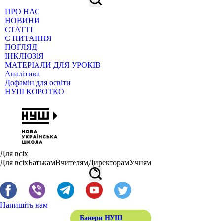
ПРО НАС
НОВИНИ
СТАТТІ
Є ПИТАННЯ
ПОГЛЯД
ІНКЛЮЗІЯ
МАТЕРІАЛИ ДЛЯ УРОКІВ
Аналітика
Дофамін для освіти
НУШ КОРОТКО
Для всіх
Для всіх
Батькам
Вчителям
Директорам
Учням
Напишіть нам
Банери НУШ