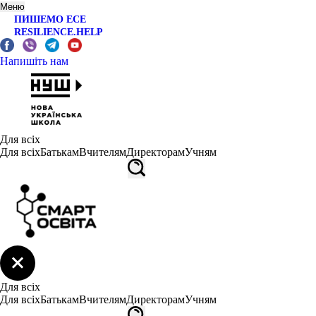
Меню
ПИШЕМО ЕСЕ
RESILIENCE.HELP
Напишіть нам
Для всіх
Для всіх
Батькам
Вчителям
Директорам
Учням
Для всіх
Для всіх
Батькам
Вчителям
Директорам
Учням