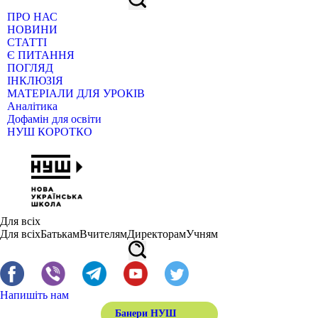
ПРО НАС
НОВИНИ
СТАТТІ
Є ПИТАННЯ
ПОГЛЯД
ІНКЛЮЗІЯ
МАТЕРІАЛИ ДЛЯ УРОКІВ
Аналітика
Дофамін для освіти
НУШ КОРОТКО
Для всіх
Для всіх
Батькам
Вчителям
Директорам
Учням
Напишіть нам
Банери НУШ