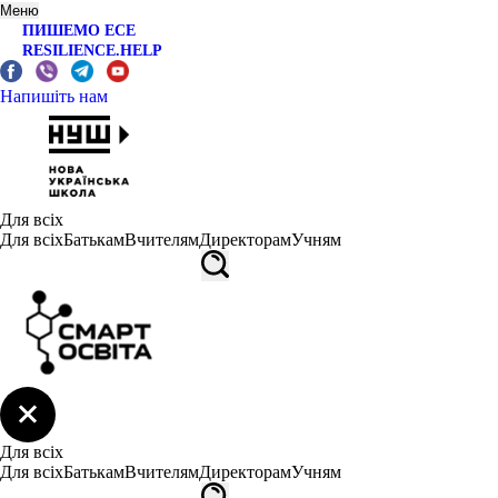
Меню
ПИШЕМО ЕСЕ
RESILIENCE.HELP
Напишіть нам
Для всіх
Для всіх
Батькам
Вчителям
Директорам
Учням
Для всіх
Для всіх
Батькам
Вчителям
Директорам
Учням