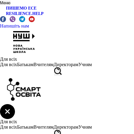
Меню
ПИШЕМО ЕСЕ
RESILIENCE.HELP
Напишіть нам
Для всіх
Для всіх
Батькам
Вчителям
Директорам
Учням
Для всіх
Для всіх
Батькам
Вчителям
Директорам
Учням