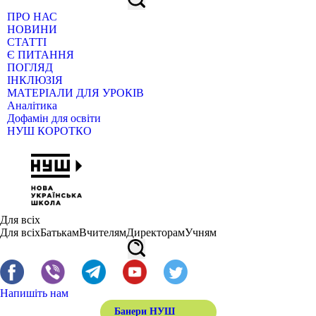
ПРО НАС
НОВИНИ
СТАТТІ
Є ПИТАННЯ
ПОГЛЯД
ІНКЛЮЗІЯ
МАТЕРІАЛИ ДЛЯ УРОКІВ
Аналітика
Дофамін для освіти
НУШ КОРОТКО
Для всіх
Для всіх
Батькам
Вчителям
Директорам
Учням
Напишіть нам
Банери НУШ