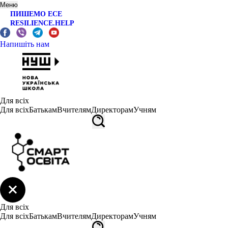
Меню
ПИШЕМО ЕСЕ
RESILIENCE.HELP
Напишіть нам
Для всіх
Для всіх
Батькам
Вчителям
Директорам
Учням
Для всіх
Для всіх
Батькам
Вчителям
Директорам
Учням