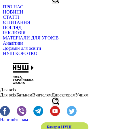
ПРО НАС
НОВИНИ
СТАТТІ
Є ПИТАННЯ
ПОГЛЯД
ІНКЛЮЗІЯ
МАТЕРІАЛИ ДЛЯ УРОКІВ
Аналітика
Дофамін для освіти
НУШ КОРОТКО
Для всіх
Для всіх
Батькам
Вчителям
Директорам
Учням
Напишіть нам
Банери НУШ