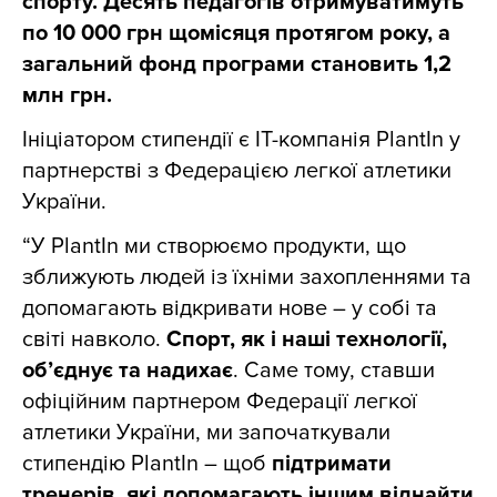
спорту. Десять педагогів отримуватимуть
по 10 000 грн щомісяця протягом року, а
загальний фонд програми становить 1,2
млн грн.
Ініціатором стипендії є IT-компанія PlantIn у
партнерстві з Федерацією легкої атлетики
України.
“У PlantIn ми створюємо продукти, що
зближують людей із їхніми захопленнями та
допомагають відкривати нове – у собі та
світі навколо.
Спорт, як і наші технології,
об’єднує та надихає
. Саме тому, ставши
офіційним партнером Федерації легкої
атлетики України, ми започаткували
стипендію PlantIn – щоб
підтримати
тренерів, які допомагають іншим віднайти