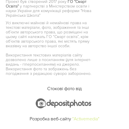
Проект був створений 2017 року
ГО "Смарт
Освіта"
у партнерстві з Міністерством освіти і
науки України для комунікації реформи "Нова
Українська Школа"
Усі виключні майнові й немайнові права на
текстові матеріали, фото, зображення та інші
об’єкти авторського права, що розміщені на
цьому сайті належать ГО “Смарт освіта”, крім
об’єктів авторського права, які містять пряму
вказівку на авторство іншої особи.
Використання текстових матеріалів сайту
дозволено лише з посиланням (для інтернет-
видань - гіперпосиланням) на джерело.
Використання фото та зображень без
погодження з редакцією суворо заборонено.
Стокові фото від
Розробка веб-сайту
"Activemedia"