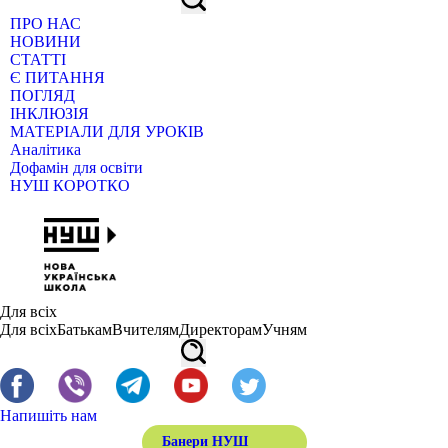
ПРО НАС
НОВИНИ
СТАТТІ
Є ПИТАННЯ
ПОГЛЯД
ІНКЛЮЗІЯ
МАТЕРІАЛИ ДЛЯ УРОКІВ
Аналітика
Дофамін для освіти
НУШ КОРОТКО
Для всіх
Для всіх
Батькам
Вчителям
Директорам
Учням
Напишіть нам
Банери НУШ