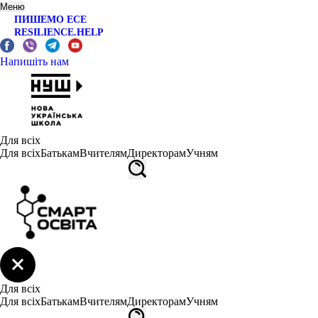
Меню
ПИШЕМО ЕСЕ
RESILIENCE.HELP
Напишіть нам
Для всіх
Для всіх
Батькам
Вчителям
Директорам
Учням
Для всіх
Для всіх
Батькам
Вчителям
Директорам
Учням