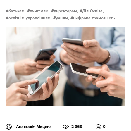
батькам,
вчителям,
директорам,
Дія.Освіта,
освітнім управлінцям,
учням,
цифрова грамотність
Анастасія Мацепа
2 369
0