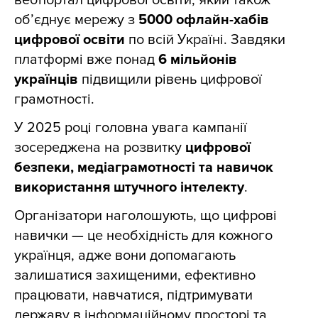
вебпортал цифрової освіти, який також
об’єднує мережу з
5000 офлайн-хабів
цифрової освіти
по всій Україні. Завдяки
платформі вже понад
6 мільйонів
українців
підвищили рівень цифрової
грамотності.
У 2025 році головна увага кампанії
зосереджена на розвитку
цифрової
безпеки, медіаграмотності та навичок
використання штучного інтелекту
.
Організатори наголошують, що цифрові
навички — це необхідність для кожного
українця, адже вони допомагають
залишатися захищеними, ефективно
працювати, навчатися, підтримувати
державу в інформаційному просторі та