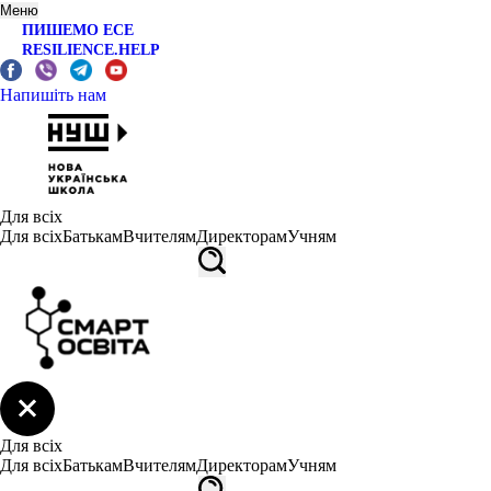
Меню
ПИШЕМО ЕСЕ
RESILIENCE.HELP
Напишіть нам
Для всіх
Для всіх
Батькам
Вчителям
Директорам
Учням
Для всіх
Для всіх
Батькам
Вчителям
Директорам
Учням