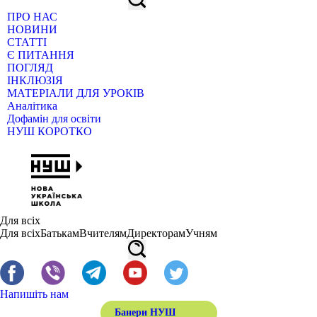
ПРО НАС
НОВИНИ
СТАТТІ
Є ПИТАННЯ
ПОГЛЯД
ІНКЛЮЗІЯ
МАТЕРІАЛИ ДЛЯ УРОКІВ
Аналітика
Дофамін для освіти
НУШ КОРОТКО
Для всіх
Для всіх
Батькам
Вчителям
Директорам
Учням
Напишіть нам
Банери НУШ