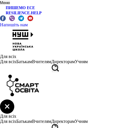
Меню
ПИШЕМО ЕСЕ
RESILIENCE.HELP
Напишіть нам
Для всіх
Для всіх
Батькам
Вчителям
Директорам
Учням
Для всіх
Для всіх
Батькам
Вчителям
Директорам
Учням