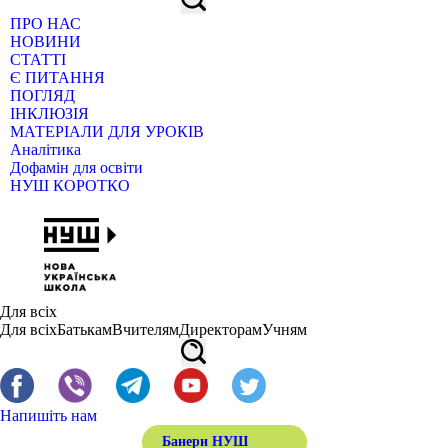
ПРО НАС
НОВИНИ
СТАТТІ
Є ПИТАННЯ
ПОГЛЯД
ІНКЛЮЗІЯ
МАТЕРІАЛИ ДЛЯ УРОКІВ
Аналітика
Дофамін для освіти
НУШ КОРОТКО
Для всіх
Для всіх
Батькам
Вчителям
Директорам
Учням
Напишіть нам
Банери НУШ