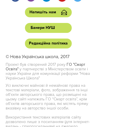
Напишіть нам
Банери НУШ
Редакційна політика
© Нова Українська школа, 2017
Проект був створений 2017 року
ГО "Смарт
Освіта"
у партнерстві з Міністерством освіти і
науки України для комунікації реформи "Нова
Українська Школа"
Усі виключні майнові й немайнові права на
текстові матеріали, фото, зображення та інші
об’єкти авторського права, що розміщені на
цьому сайті належать ГО “Смарт освіта”, крім
об’єктів авторського права, які містять пряму
вказівку на авторство іншої особи.
Використання текстових матеріалів сайту
дозволено лише з посиланням (для інтернет-
видань - гіперпосиланням) на джерело.