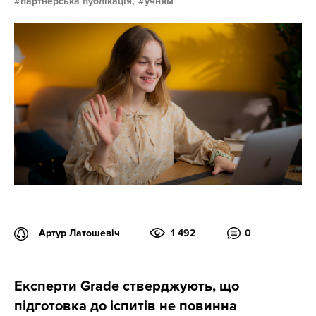
партнерська публікація,
учням
Артур Латошевіч
1 492
0
Експерти Grade стверджують, що
підготовка до іспитів не повинна