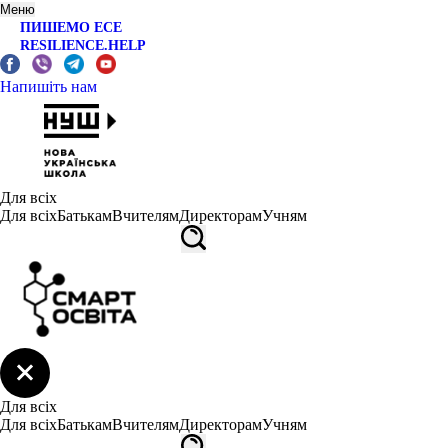
Меню
ПИШЕМО ЕСЕ
RESILIENCE.HELP
Напишіть нам
Для всіх
Для всіх
Батькам
Вчителям
Директорам
Учням
Для всіх
Для всіх
Батькам
Вчителям
Директорам
Учням