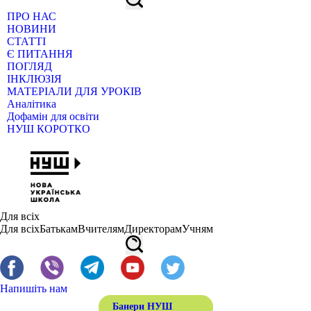
ПРО НАС
НОВИНИ
СТАТТІ
Є ПИТАННЯ
ПОГЛЯД
ІНКЛЮЗІЯ
МАТЕРІАЛИ ДЛЯ УРОКІВ
Аналітика
Дофамін для освіти
НУШ КОРОТКО
Для всіх
Для всіх
Батькам
Вчителям
Директорам
Учням
Напишіть нам
Банери НУШ