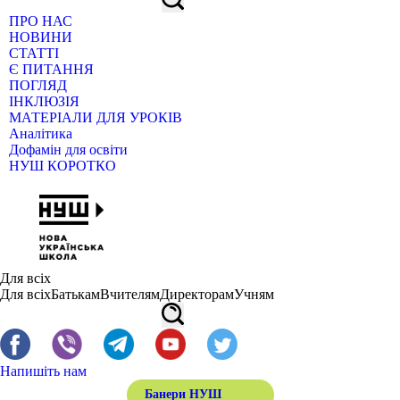
ПРО НАС
НОВИНИ
СТАТТІ
Є ПИТАННЯ
ПОГЛЯД
ІНКЛЮЗІЯ
МАТЕРІАЛИ ДЛЯ УРОКІВ
Аналітика
Дофамін для освіти
НУШ КОРОТКО
Для всіх
Для всіх
Батькам
Вчителям
Директорам
Учням
Напишіть нам
Банери НУШ