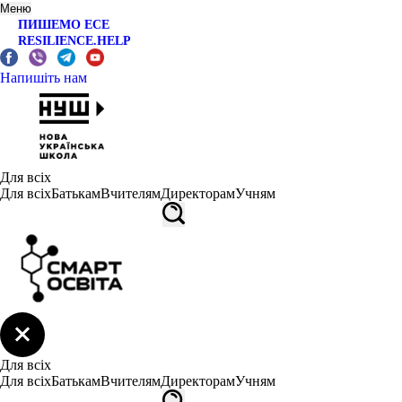
Меню
ПИШЕМО ЕСЕ
RESILIENCE.HELP
Напишіть нам
Для всіх
Для всіх
Батькам
Вчителям
Директорам
Учням
Для всіх
Для всіх
Батькам
Вчителям
Директорам
Учням