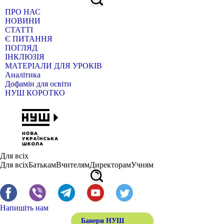
ПРО НАС
НОВИНИ
СТАТТІ
Є ПИТАННЯ
ПОГЛЯД
ІНКЛЮЗІЯ
МАТЕРІАЛИ ДЛЯ УРОКІВ
Аналітика
Дофамін для освіти
НУШ КОРОТКО
Для всіх
Для всіх
Батькам
Вчителям
Директорам
Учням
Напишіть нам
Банери НУШ