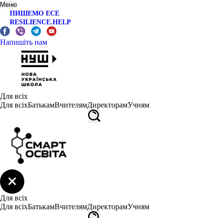
Меню
ПИШЕМО ЕСЕ
RESILIENCE.HELP
Напишіть нам
Для всіх
Для всіх
Батькам
Вчителям
Директорам
Учням
Для всіх
Для всіх
Батькам
Вчителям
Директорам
Учням