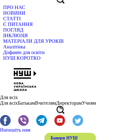
ПРО НАС
НОВИНИ
СТАТТІ
Є ПИТАННЯ
ПОГЛЯД
ІНКЛЮЗІЯ
МАТЕРІАЛИ ДЛЯ УРОКІВ
Аналітика
Дофамін для освіти
НУШ КОРОТКО
Для всіх
Для всіх
Батькам
Вчителям
Директорам
Учням
Напишіть нам
Банери НУШ