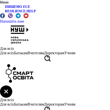
Меню
ПИШЕМО ЕСЕ
RESILIENCE.HELP
Напишіть нам
Для всіх
Для всіх
Батькам
Вчителям
Директорам
Учням
Для всіх
Для всіх
Батькам
Вчителям
Директорам
Учням