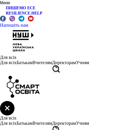
Меню
ПИШЕМО ЕСЕ
RESILIENCE.HELP
Напишіть нам
Для всіх
Для всіх
Батькам
Вчителям
Директорам
Учням
Для всіх
Для всіх
Батькам
Вчителям
Директорам
Учням