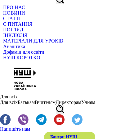
ПРО НАС
НОВИНИ
СТАТТІ
Є ПИТАННЯ
ПОГЛЯД
ІНКЛЮЗІЯ
МАТЕРІАЛИ ДЛЯ УРОКІВ
Аналітика
Дофамін для освіти
НУШ КОРОТКО
Для всіх
Для всіх
Батькам
Вчителям
Директорам
Учням
Напишіть нам
Банери НУШ