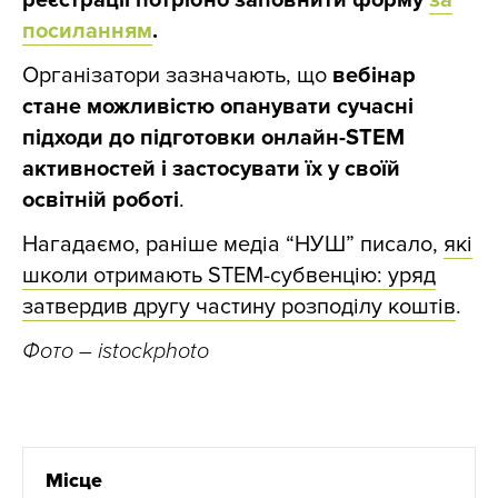
реєстрації потрібно заповнити форму
за
посиланням
.
Організатори зазначають, що
вебінар
стане можливістю опанувати сучасні
підходи до підготовки онлайн-STEM
активностей і застосувати їх у своїй
освітній роботі
.
Нагадаємо, раніше медіа “НУШ” писало,
які
школи отримають STEM-субвенцію: уряд
затвердив другу частину розподілу коштів
.
Фото – istockphoto
Місце