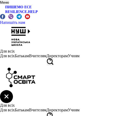
Меню
ПИШЕМО ЕСЕ
RESILIENCE.HELP
Напишіть нам
Для всіх
Для всіх
Батькам
Вчителям
Директорам
Учням
Для всіх
Для всіх
Батькам
Вчителям
Директорам
Учням