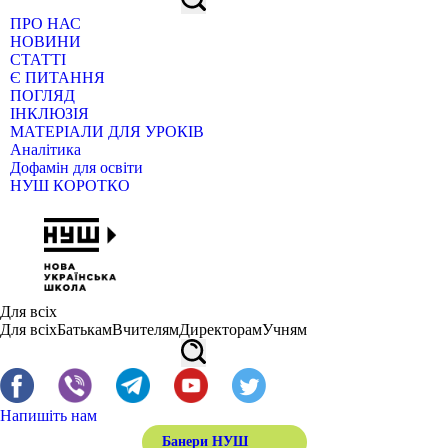
ПРО НАС
НОВИНИ
СТАТТІ
Є ПИТАННЯ
ПОГЛЯД
ІНКЛЮЗІЯ
МАТЕРІАЛИ ДЛЯ УРОКІВ
Аналітика
Дофамін для освіти
НУШ КОРОТКО
Для всіх
Для всіх
Батькам
Вчителям
Директорам
Учням
Напишіть нам
Банери НУШ