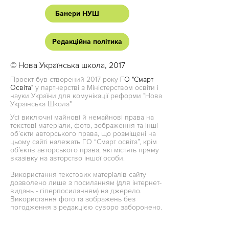
Банери НУШ
Редакційна політика
© Нова Українська школа, 2017
Проект був створений 2017 року
ГО "Смарт
Освіта"
у партнерстві з Міністерством освіти і
науки України для комунікації реформи "Нова
Українська Школа"
Усі виключні майнові й немайнові права на
текстові матеріали, фото, зображення та інші
об’єкти авторського права, що розміщені на
цьому сайті належать ГО “Смарт освіта”, крім
об’єктів авторського права, які містять пряму
вказівку на авторство іншої особи.
Використання текстових матеріалів сайту
дозволено лише з посиланням (для інтернет-
видань - гіперпосиланням) на джерело.
Використання фото та зображень без
погодження з редакцією суворо заборонено.