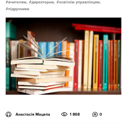
вчителям,
директорам,
освітнім управлінцям,
підручники
Анастасія Мацепа
1 868
0