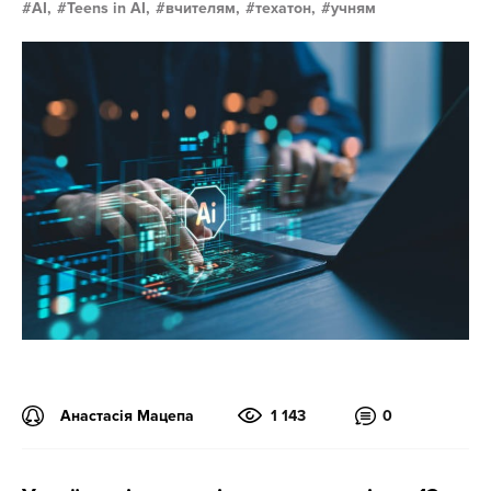
AI,
Teens in AI,
вчителям,
техатон,
учням
Анастасія Мацепа
1 143
0